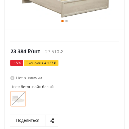
23 384
₽
/шт
27 510
₽
-
15
%
Экономия
4 127
₽
Нет в наличии
Цвет:
бетон пайн белый
Поделиться