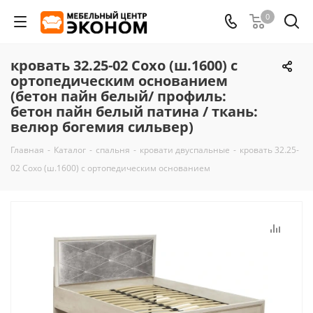
0
кровать 32.25-02 Сохо (ш.1600) с
ортопедическим основанием
(бетон пайн белый/ профиль:
бетон пайн белый патина / ткань:
велюр богемия сильвер)
Главная
-
Каталог
-
спальня
-
кровати двуспальные
-
кровать 32.25-
02 Сохо (ш.1600) с ортопедическим основанием