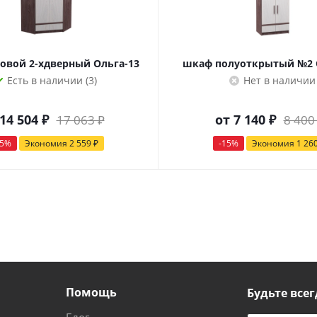
овой 2-хдверный Ольга-13
шкаф полуоткрытый №2 
Есть в наличии (3)
Нет в наличии
14 504 ₽
от
7 140 ₽
17 063 ₽
8 400
15%
Экономия
2 559 ₽
-15%
Экономия
1 26
Помощь
Будьте всег