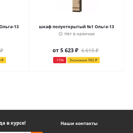
Ольга-13
шкаф полуоткрытый №1 Ольга-13
Нет в наличии
от
5 623 ₽
 ₽
6 615 ₽
0 ₽
-15%
Экономия
992 ₽
да в курсе!
Наши контакты