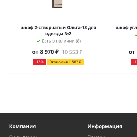
шкаф 2-створчатый Ольга-13 для
шкаф угл
одежды №2
Есть в наличии (8)
от
8 970 ₽
от
10 553 ₽
-15%
Экономия
1 583 ₽
-
Компания
Информация