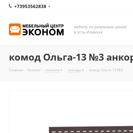
+73953562838
мебель по разумным ценам
в Усть-Илимске
комод Ольга-13 №3 анко
Главная
-
Каталог
-
спальня
-
комоды
-
комод Ольга-13 №3