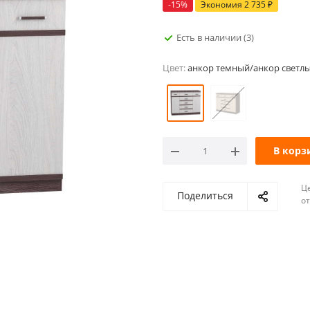
-
15
%
Экономия
2 735
₽
Есть в наличии
(3)
Цвет:
анкор темный/анкор светл
В корз
Ц
Поделиться
о