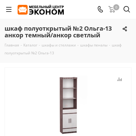
0
шкаф полуоткрытый №2 Ольга-13
анкор темный/анкор светлый
Главная
-
Каталог
-
шкафы и стеллажи
-
шкафы пеналы
-
шкаф
полуоткрытый №2 Ольга-13