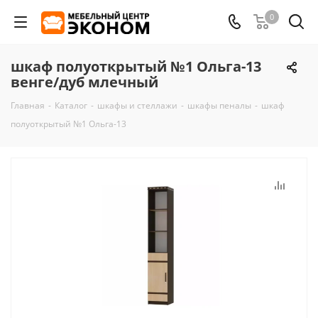
0
шкаф полуоткрытый №1 Ольга-13
венге/дуб млечный
Главная
-
Каталог
-
шкафы и стеллажи
-
шкафы пеналы
-
шкаф
полуоткрытый №1 Ольга-13