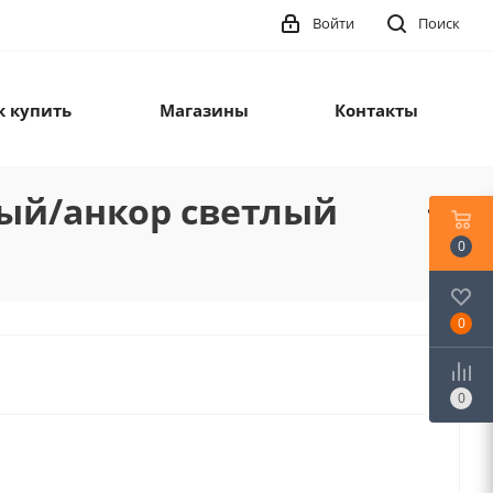
Войти
Поиск
к купить
Магазины
Контакты
ный/анкор светлый
0
0
0