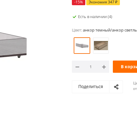
-
15
%
Экономия
347
₽
Есть в наличии
(4)
Цвет:
анкор темный/анкор светл
В корз
Ц
Поделиться
о