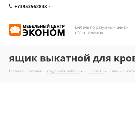
+73953562838
мебель по разумным ценам
в Усть-Илимске
ящик выкатной для кров
Главная
-
Каталог
-
модульная мебель
-
Ольга-13
-
ящик выкатн