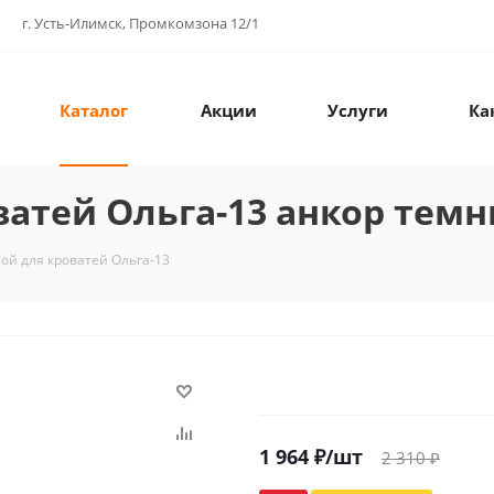
г. Усть-Илимск, Промкомзона 12/1
Каталог
Акции
Услуги
Ка
атей Ольга-13 анкор тем
ой для кроватей Ольга-13
1 964
₽
/шт
2 310
₽