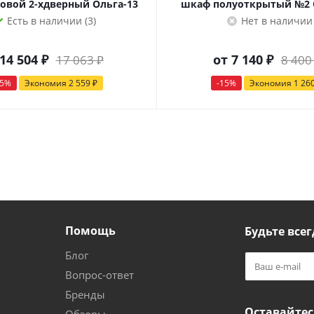
овой 2-хдверный Ольга-13
шкаф полуоткрытый №2 
Есть в наличии (3)
Нет в наличии
14 504 ₽
от
7 140 ₽
17 063 ₽
8 400
15%
Экономия
2 559 ₽
-15%
Экономия
1 26
Помощь
Будьте всег
Блог
Вопрос-ответ
Бренды
Оставайтес