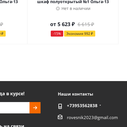
Ольга-13
шкаф полуоткрытый №1 Ольга-13
Нет в наличии
от
5 623 ₽
 ₽
6 615 ₽
0 ₽
-15%
Экономия
992 ₽
да в курсе!
Наши контакты
+73953562838
rovesnik2023@gmail.com
ь на связи