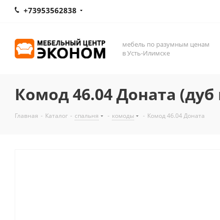
+73953562838
мебель по разумным ценам
в Усть-Илимске
Комод 46.04 Доната (ду
Главная
-
Каталог
-
спальня
-
комоды
-
Комод 46.04 Доната