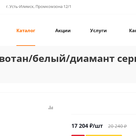
г. Усть-Илимск, Промкомзона 12/1
Каталог
Акции
Услуги
Ка
б вотан/белый/диамант се
17 204
₽
/шт
20 240
₽