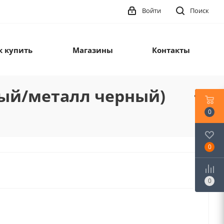
Войти
Поиск
к купить
Магазины
Контакты
рый/металл черный)
0
0
0