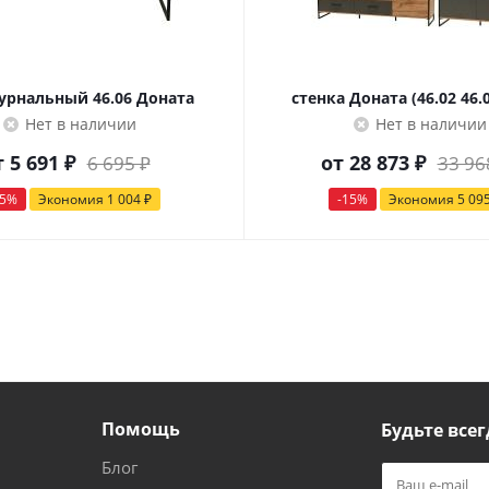
урнальный 46.06 Доната
стенка Доната (46.02 46.0
Нет в наличии
Нет в наличии
т
5 691 ₽
от
28 873 ₽
6 695 ₽
33 96
15%
Экономия
1 004 ₽
-15%
Экономия
5 09
Помощь
Будьте всег
Блог