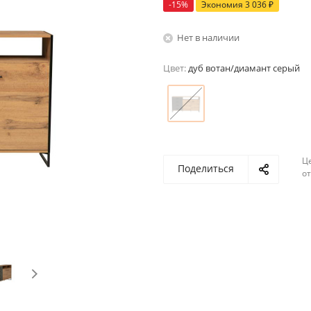
-
15
%
Экономия
3 036
₽
Нет в наличии
Цвет:
дуб вотан/диамант серый
Ц
Поделиться
о