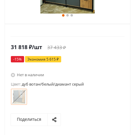
31 818
₽
/шт
37 433
₽
-
15
%
Экономия
5 615
₽
Нет в наличии
Цвет:
дуб вотан/белый/диамант серый
Поделиться