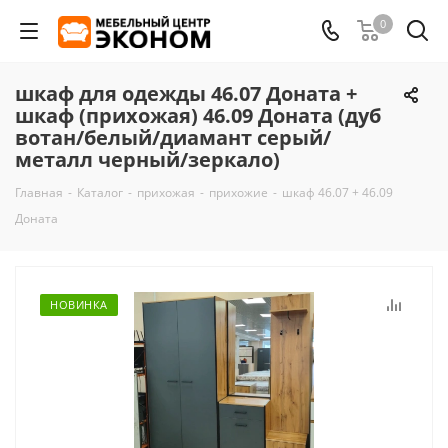
0
шкаф для одежды 46.07 Доната +
шкаф (прихожая) 46.09 Доната (дуб
вотан/белый/диамант серый/
металл черный/зеркало)
Главная
-
Каталог
-
прихожая
-
прихожие
-
шкаф 46.07 + 46.09
Доната
НОВИНКА