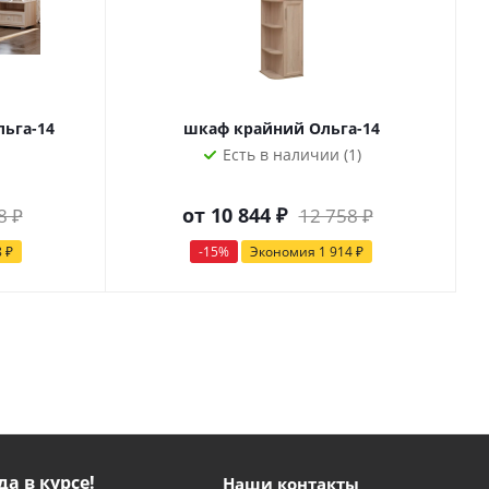
льга-14
шкаф крайний Ольга-14
Есть в наличии (1)
от
10 844 ₽
8 ₽
12 758 ₽
8 ₽
-15%
Экономия
1 914 ₽
да в курсе!
Наши контакты