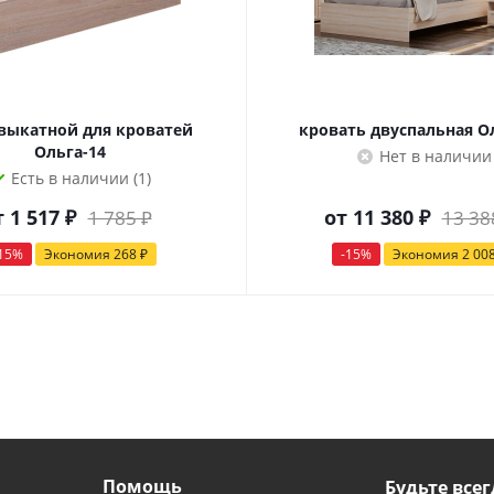
выкатной для кроватей
кровать двуспальная О
Ольга-14
Нет в наличии
Есть в наличии (1)
т
1 517 ₽
от
11 380 ₽
1 785 ₽
13 38
15%
Экономия
268 ₽
-15%
Экономия
2 00
Помощь
Будьте всег