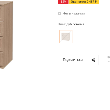
-
15
%
Экономия
2 487
₽
Нет в наличии
Цвет:
дуб сонома
Ц
Поделиться
о