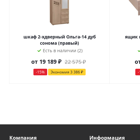
шкаф 2-хдверный Ольга-14 дуб
ящик 
сонома (правый)
Есть в наличии (2)
от
19 189 ₽
о
22 575 ₽
-15%
Экономия
3 386 ₽
-
Компания
Информация