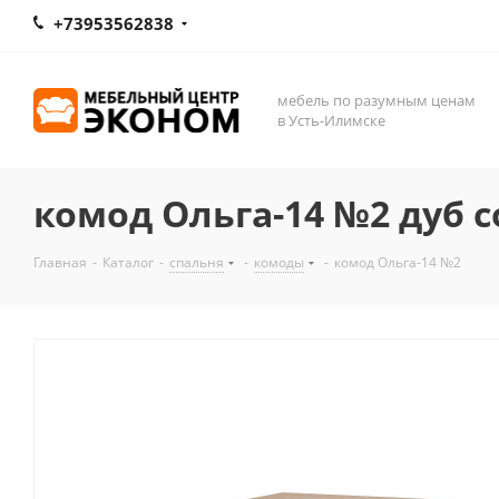
+73953562838
мебель по разумным ценам
в Усть-Илимске
комод Ольга-14 №2 дуб 
Главная
-
Каталог
-
спальня
-
комоды
-
комод Ольга-14 №2