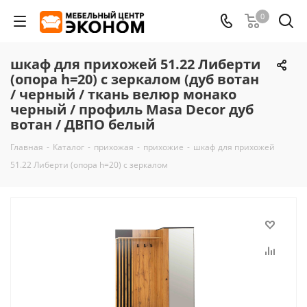
0
шкаф для прихожей 51.22 Либерти
(опора h=20) с зеркалом (дуб вотан
/ черный / ткань велюр монако
черный / профиль Masa Decor дуб
вотан / ДВПО белый
Главная
-
Каталог
-
прихожая
-
прихожие
-
шкаф для прихожей
51.22 Либерти (опора h=20) с зеркалом