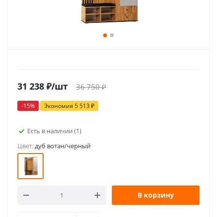
31 238
₽
/шт
36 750
₽
-
15
%
Экономия
5 513
₽
Есть в наличии
(1)
Цвет:
дуб вотан/черный
В корзину