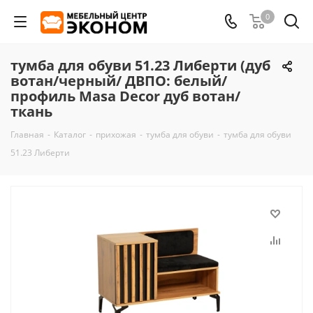
0
тумба для обуви 51.23 Либерти (дуб
вотан/черный/ ДВПО: белый/
профиль Masa Decor дуб вотан/
ткань
Главная
-
Каталог
-
прихожая
-
тумба для обуви
-
тумба для обуви
51.23 Либерти