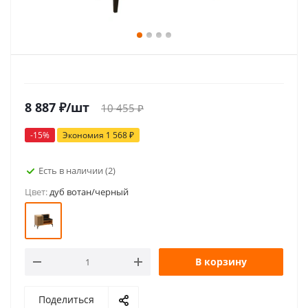
8 887
₽
/шт
10 455
₽
-
15
%
Экономия
1 568
₽
Есть в наличии
(2)
Цвет:
дуб вотан/черный
В корзину
Поделиться