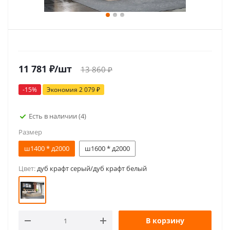
11 781
₽
/шт
13 860
₽
-
15
%
Экономия
2 079
₽
Есть в наличии
(4)
Размер
ш1400 * д2000
ш1600 * д2000
Цвет:
дуб крафт серый/дуб крафт белый
В корзину