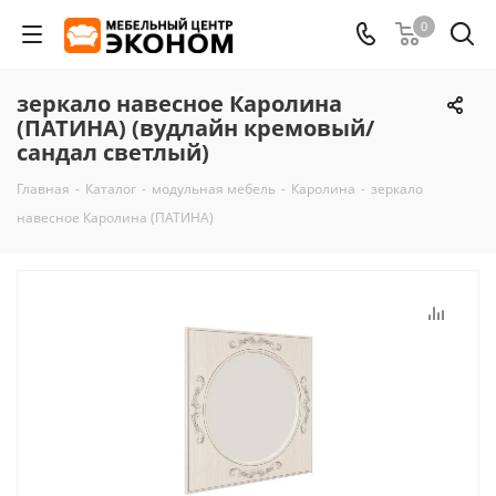
0
зеркало навесное Каролина
(ПАТИНА) (вудлайн кремовый/
сандал светлый)
Главная
-
Каталог
-
модульная мебель
-
Каролина
-
зеркало
навесное Каролина (ПАТИНА)