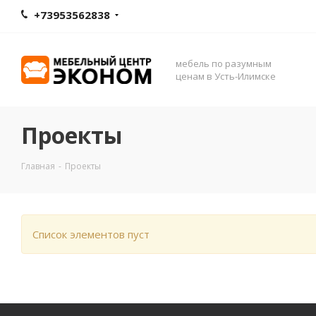
+73953562838
мебель по разумным
ценам в Усть-Илимске
Проекты
Главная
-
Проекты
Список элементов пуст