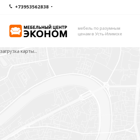
+73953562838
мебель по разумным
ценам в Усть-Илимске
загрузка карты...