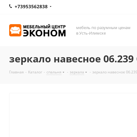
+73953562838
мебель по разумным ценам
в Усть-Илимске
зеркало навесное 06.23
Главная
-
Каталог
-
спальня
-
зеркала
-
зеркало навесное 06.23