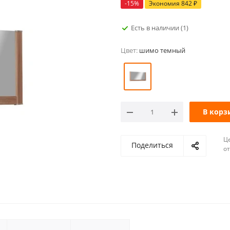
-
15
%
Экономия
842
₽
Есть в наличии
(1)
Цвет:
шимо темный
В корз
Ц
Поделиться
о