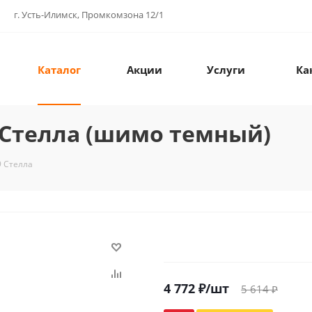
г. Усть-Илимск, Промкомзона 12/1
Каталог
Акции
Услуги
Ка
9 Стелла (шимо темный)
9 Стелла
4 772
₽
/шт
5 614
₽