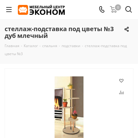
0
стеллаж-подставка под цветы №3
дуб млечный
Главная
-
Каталог
-
спальня
-
подставки
-
стеллаж-подставка под
цветы №3