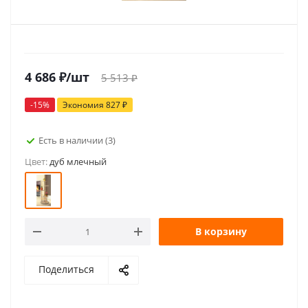
4 686
₽
/шт
5 513
₽
-
15
%
Экономия
827
₽
Есть в наличии
(3)
Цвет:
дуб млечный
В корзину
Поделиться