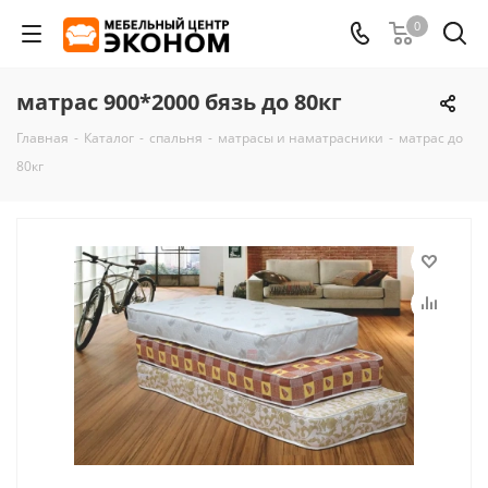
0
матрас 900*2000 бязь до 80кг
Главная
-
Каталог
-
спальня
-
матрасы и наматрасники
-
матрас до
80кг