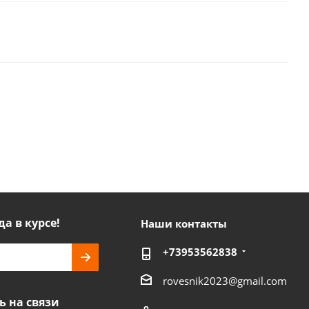
да в курсе!
Наши контакты
+73953562838
rovesnik2023@gmail.com
ь на связи