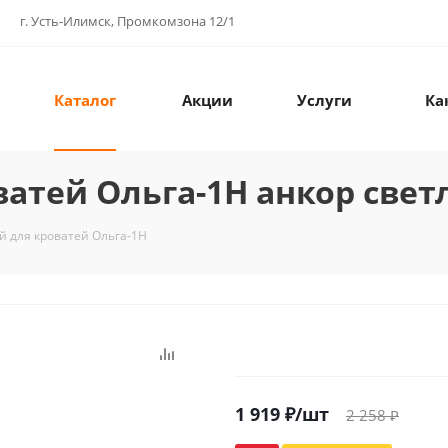
г. Усть-Илимск, Промкомзона 12/1
Каталог
Акции
Услуги
Ка
атей Ольга-1Н анкор све
й для кроватей Ольга-1Н
1 919
₽
/шт
2 258
₽