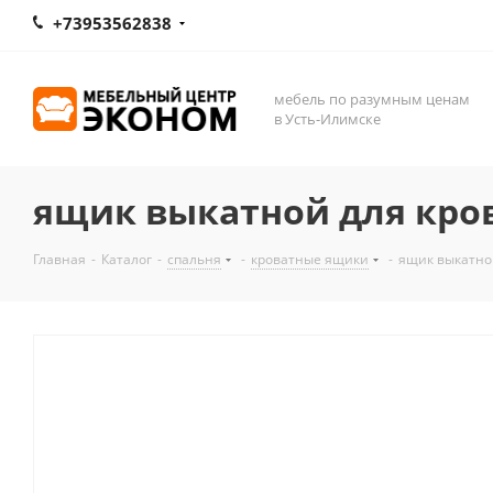
+73953562838
мебель по разумным ценам
в Усть-Илимске
ящик выкатной для кров
Главная
-
Каталог
-
спальня
-
кроватные ящики
-
ящик выкатно