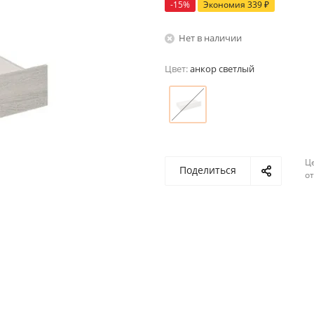
-
15
%
Экономия
339
₽
Нет в наличии
Цвет:
анкор светлый
Ц
Поделиться
о