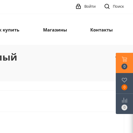
Войти
Поиск
к купить
Магазины
Контакты
тлый
0
0
0