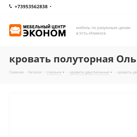
+73953562838
мебель по разумным ценам
в Усть-Илимске
кровать полуторная Оль
Главная
-
Каталог
-
спальня
-
кровати двуспальные
-
кровать д