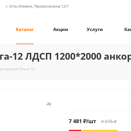
г. Усть-Илимск, Промкомзона 12/1
Каталог
Акции
Услуги
Ка
га-12 ЛДСП 1200*2000 анко
вуспальная Ольга-12
7 481
₽
/шт
9 975
₽