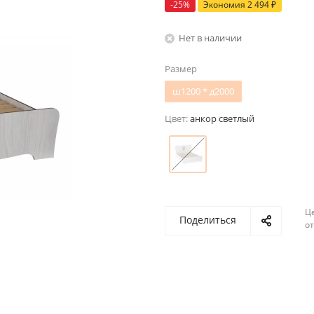
-
25
%
Экономия
2 494
₽
Нет в наличии
Размер
ш1200 * д2000
Цвет:
анкор светлый
Ц
Поделиться
о