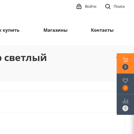
Войти
Поиск
к купить
Магазины
Контакты
р светлый
0
0
0