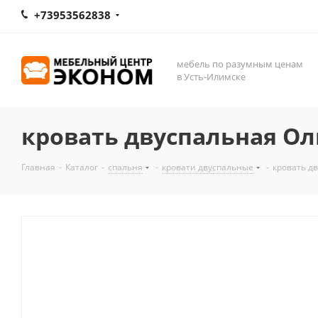
+73953562838
мебель по разумным ценам
в Усть-Илимске
кровать двуспальная Ол
Главная
-
Каталог
-
спальня
-
кровати двуспальные
-
кровать д