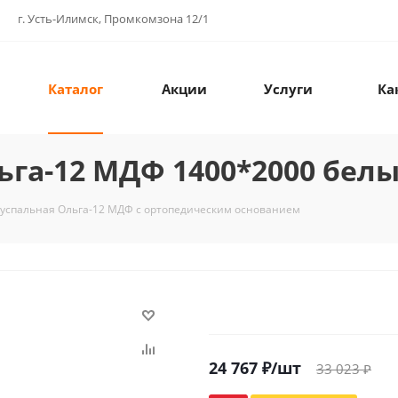
г. Усть-Илимск, Промкомзона 12/1
Каталог
Акции
Услуги
Ка
ьга-12 МДФ 1400*2000 бел
вуспальная Ольга-12 МДФ с ортопедическим основанием
24 767
₽
/шт
33 023
₽