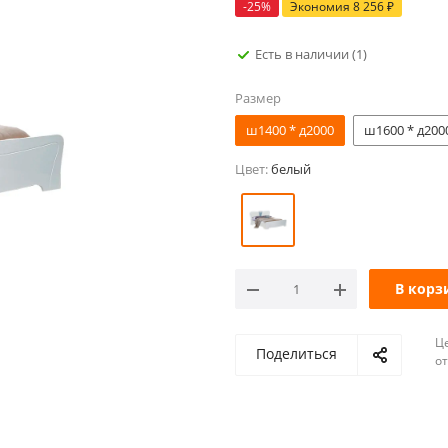
-
25
%
Экономия
8 256
₽
Есть в наличии
(1)
Размер
ш1400 * д2000
ш1600 * д200
Цвет:
белый
В корз
Ц
Поделиться
о