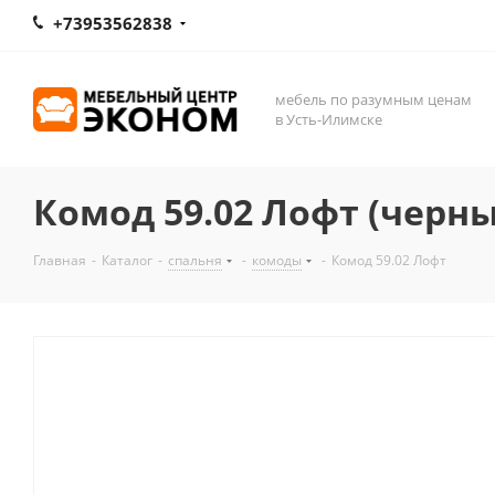
+73953562838
мебель по разумным ценам
в Усть-Илимске
Комод 59.02 Лофт (черн
Главная
-
Каталог
-
спальня
-
комоды
-
Комод 59.02 Лофт