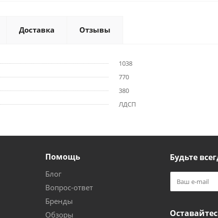
Доставка
Отзывы
1038
770
380
ЛДСП
Помощь
Будьте всег
Блог
Вопрос-ответ
Бренды
Оставайтес
Обзоры