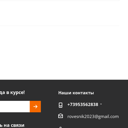
да в курсе!
Наши контакты
+73953562838
rovesnik2023@gmail.com
ь на связи