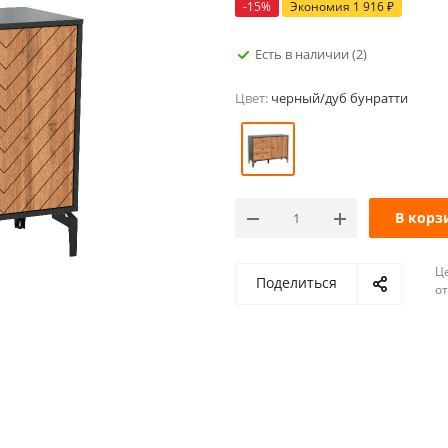
-
15
%
Экономия
1 916
₽
Есть в наличии
(2)
Цвет:
черный/дуб бунратти
В корз
Ц
Поделиться
о