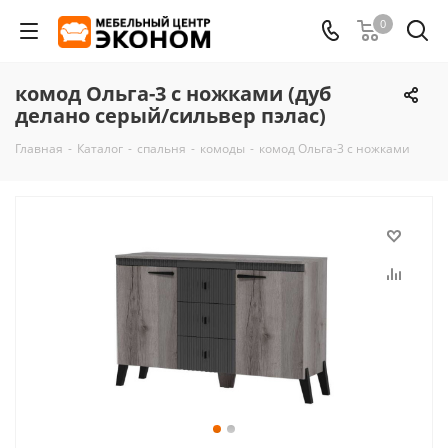
0
комод Ольга-3 с ножками (дуб
делано серый/сильвер пэлас)
Главная
-
Каталог
-
спальня
-
комоды
-
комод Ольга-3 с ножками