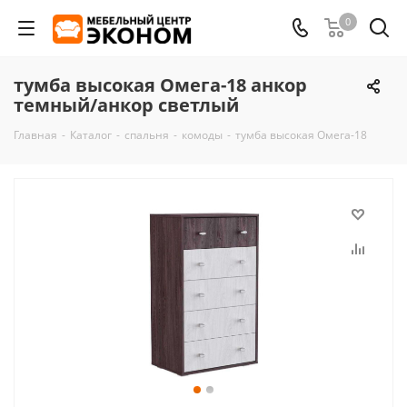
0
тумба высокая Омега-18 анкор
темный/анкор светлый
Главная
-
Каталог
-
спальня
-
комоды
-
тумба высокая Омега-18