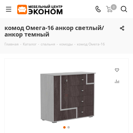
0
комод Омега-16 анкор светлый/
анкор темный
Главная
-
Каталог
-
спальня
-
комоды
-
комод Омега-16