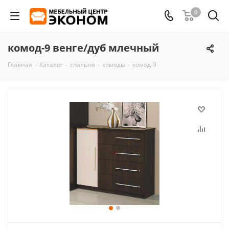
0
комод-9 венге/дуб млечный
Главная
-
Каталог
-
спальня
-
комоды
-
комод-9