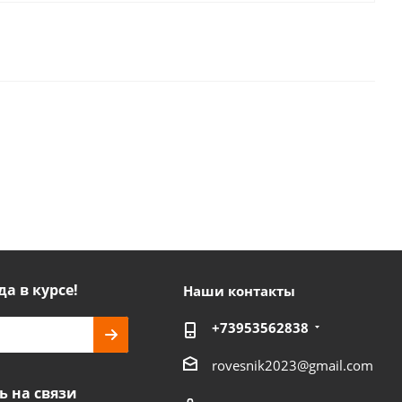
да в курсе!
Наши контакты
+73953562838
rovesnik2023@gmail.com
ь на связи