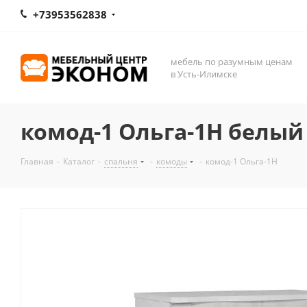
+73953562838
мебель по разумным ценам
в Усть-Илимске
комод-1 Ольга-1Н белый
Главная
-
Каталог
-
спальня
-
комоды
-
комод-1 Ольга-1Н