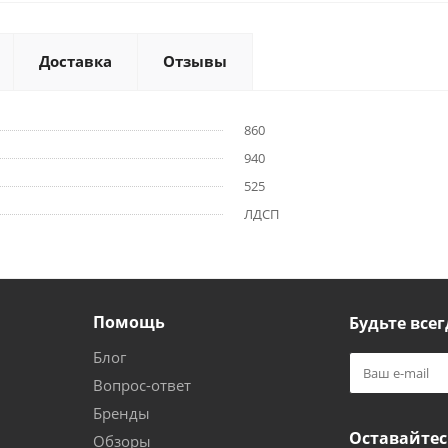
Доставка
Отзывы
860
940
525
ЛДСП
Помощь
Будьте всег
Блог
Вопрос-ответ
Бренды
Оставайтес
Обзоры