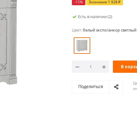
-
15
%
Экономия
1 928
₽
Есть в наличии
(2)
Цвет:
белый экспо/анкор светлый
В корз
Ц
Поделиться
о