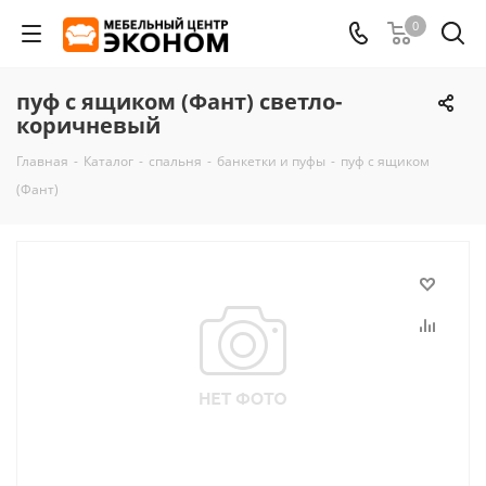
0
пуф с ящиком (Фант) светло-
коричневый
Главная
-
Каталог
-
спальня
-
банкетки и пуфы
-
пуф с ящиком
(Фант)