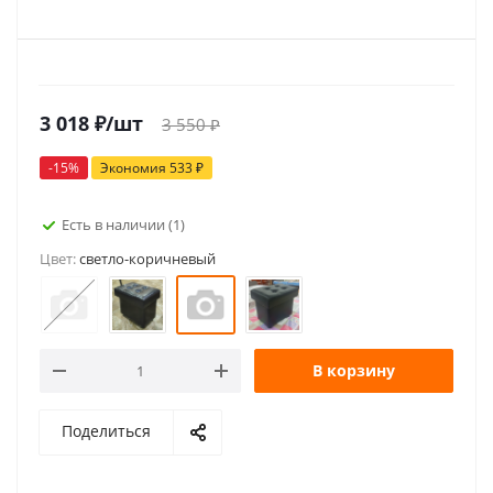
3 018
₽
/шт
3 550
₽
-
15
%
Экономия
533
₽
Есть в наличии
(1)
Цвет:
светло-коричневый
В корзину
Поделиться