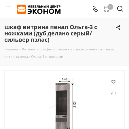
0
шкаф витрина пенал Ольга-3 с
ножками (дуб делано серый/
сильвер пэлас)
Главная
-
Каталог
-
шкафы и стеллажи
-
шкафы пеналы
-
шкаф
витрина пенал Ольга-3 с ножками