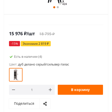
15 976
₽
/шт
18 795
₽
-
15
%
Экономия
2 819
₽
Есть в наличии
(4)
Цвет:
дуб делано серый/сильвер пэлас
В корзину
Поделиться