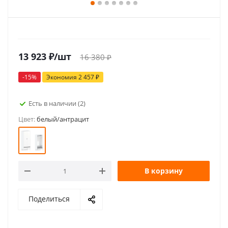
13 923
₽
/шт
16 380
₽
-
15
%
Экономия
2 457
₽
Есть в наличии
(2)
Цвет:
белый/антрацит
В корзину
Поделиться