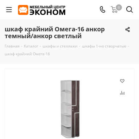
0
шкаф крайний Омега-16 анкор
темный/анкор светлый
Главная
-
Каталог
-
шкафы и стеллажи
-
шкафы 1-но створчатые
-
шкаф крайний Омега-16