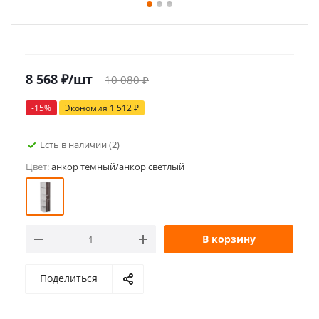
8 568
₽
/шт
10 080
₽
-
15
%
Экономия
1 512
₽
Есть в наличии
(2)
Цвет:
анкор темный/анкор светлый
В корзину
Поделиться