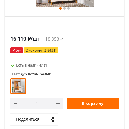
16 110
₽
/шт
18 953
₽
-
15
%
Экономия
2 843
₽
Есть в наличии
(1)
Цвет:
дуб вотан/белый
В корзину
Поделиться