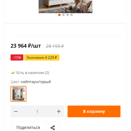
23 964
₽
/шт
28 193
₽
-
15
%
Экономия
4 229
₽
Есть в наличии
(2)
Цвет:
кейптаун/серый
В корзину
Поделиться