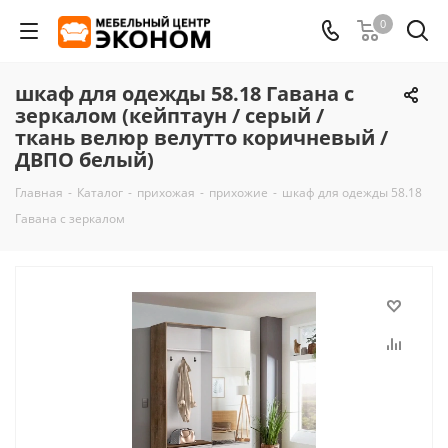
0
шкаф для одежды 58.18 Гавана с
зеркалом (кейптаун / серый /
ткань велюр велутто коричневый /
ДВПО белый)
Главная
-
Каталог
-
прихожая
-
прихожие
-
шкаф для одежды 58.18
Гавана с зеркалом