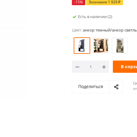
-
15
%
Экономия
1 929
₽
Есть в наличии
(2)
Цвет:
анкор темный/анкор светл
В корз
Ц
Поделиться
о