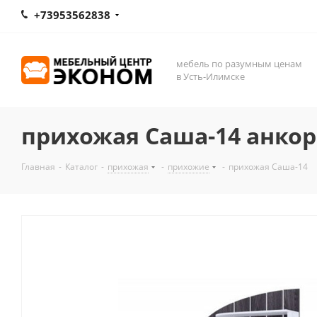
+73953562838
мебель по разумным ценам
в Усть-Илимске
прихожая Саша-14 анко
Главная
-
Каталог
-
прихожая
-
прихожие
-
прихожая Саша-14