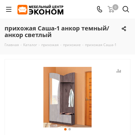
0
прихожая Саша-1 анкор темный/
анкор светлый
Главная
-
Каталог
-
прихожая
-
прихожие
-
прихожая Саша-1