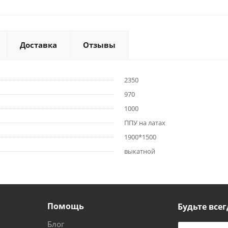
Доставка
Отзывы
2350
970
1000
ППУ на латах
1900*1500
выкатной
Помощь
Будьте всег
Блог