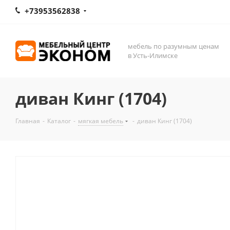
+73953562838
мебель по разумным ценам
в Усть-Илимске
диван Кинг (1704)
Главная
-
Каталог
-
мягкая мебель
-
диван Кинг (1704)