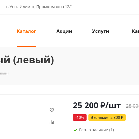
г. Усть-Илимск, Промкомзона 12/1
Каталог
Акции
Услуги
Ка
ый (левый)
евый)
25 200
₽
/шт
28 00
-
10
%
Экономия
2 800
₽
Есть в наличии
(1)