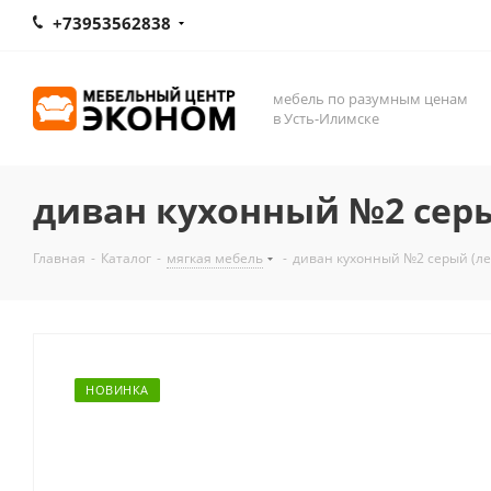
+73953562838
мебель по разумным ценам
в Усть-Илимске
диван кухонный №2 сер
Главная
-
Каталог
-
мягкая мебель
-
диван кухонный №2 серый (л
НОВИНКА