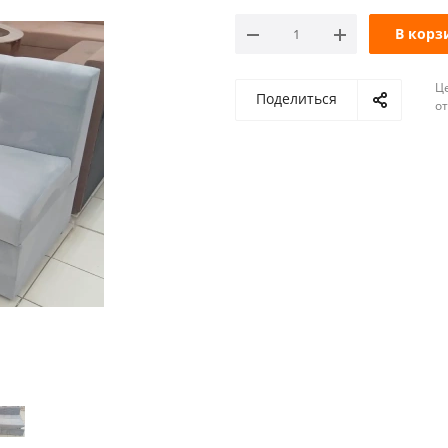
В корз
Ц
Поделиться
о