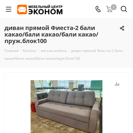
0
диван прямой Фиеста-2 бали
какао/бали какао/бали какао/
пруж.блок100
Главная
-
Каталог
-
мягкая мебель
-
диван прямой Фиеста-2 бали
какао/бали какао/бали какао/пруж.блок100