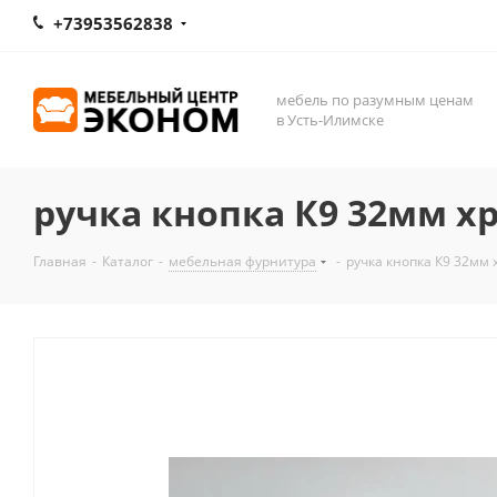
+73953562838
мебель по разумным ценам
в Усть-Илимске
ручка кнопка К9 32мм х
Главная
-
Каталог
-
мебельная фурнитура
-
ручка кнопка К9 32мм 