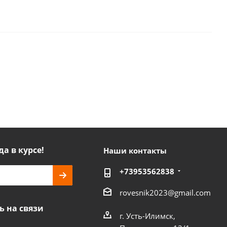
да в курсе!
Наши контакты
+73953562838
rovesnik2023@gmail.com
ь на связи
г. Усть-Илимск,