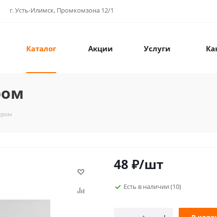
г. Усть-Илимск, Промкомзона 12/1
Каталог
Акции
Услуги
Ка
ром
хром
48
₽
/шт
Есть в наличии
(10)