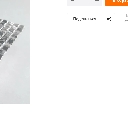
В корз
Ц
Поделиться
о