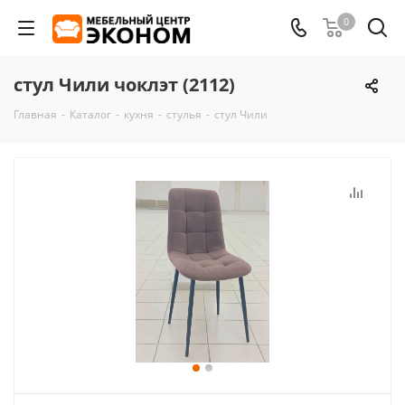
0
стул Чили чоклэт (2112)
Главная
-
Каталог
-
кухня
-
стулья
-
стул Чили