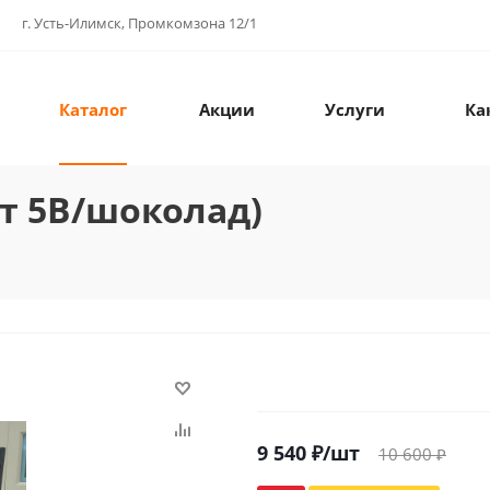
г. Усть-Илимск, Промкомзона 12/1
Каталог
Акции
Услуги
Ка
ет 5В/шоколад)
9 540
₽
/шт
10 600
₽