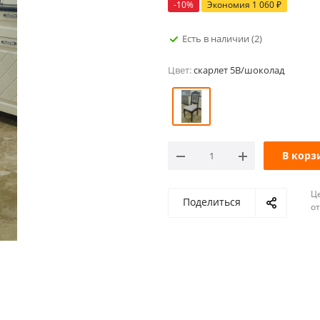
-
10
%
Экономия
1 060
₽
Есть в наличии
(2)
Цвет:
скарлет 5В/шоколад
В корз
Ц
Поделиться
о