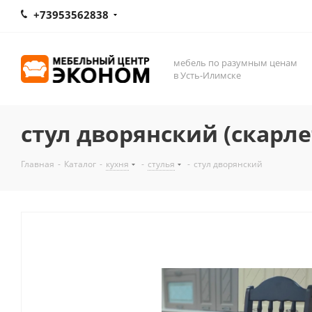
+73953562838
мебель по разумным ценам
в Усть-Илимске
стул дворянский (скарл
Главная
-
Каталог
-
кухня
-
стулья
-
стул дворянский