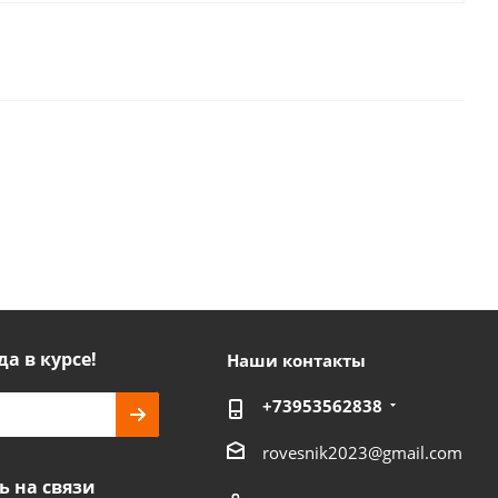
да в курсе!
Наши контакты
+73953562838
rovesnik2023@gmail.com
ь на связи