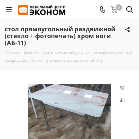
0
стол прямоугольный раздвижной
(стекло + фотопечать) хром ноги
(АБ-11)
Главная
-
Каталог
-
кухня
-
столы обеденные
-
стол прямоугольный
раздвижной (стекло + фотопечать) хром ноги (АБ-11)