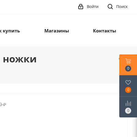
Войти
Поиск
к купить
Магазины
Контакты
е ножки
0
0
0
₽
0