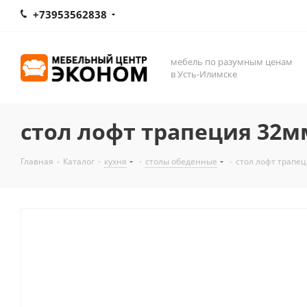
+73953562838
мебель по разумным ценам
в Усть-Илимске
стол лофт трапеция 32м
Главная
-
Каталог
-
кухня
-
столы обеденные
-
стол лофт трапе