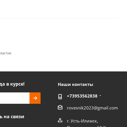
ластик
да в курсе!
Наши контакты
+73953562838
rovesnik2023@gmail.com
ь на связи
г. Усть-Илимск,