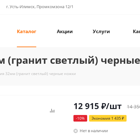
г. Усть-Илимск, Промкомзона 12/1
Каталог
Акции
Услуги
Ка
м (гранит светлый) черны
ция 32мм (гранит светлый) черные ножки
12 915
₽
/шт
14 35
-
10
%
Экономия
1 435
₽
Нет в наличии