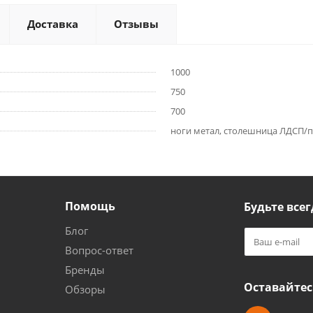
Доставка
Отзывы
1000
750
700
ноги метал, столешница ЛДСП/п
Помощь
Будьте всег
Блог
Вопрос-ответ
Бренды
Оставайтес
Обзоры