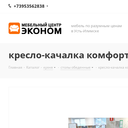
+73953562838
мебель по разумным ценам
в Усть-Илимске
кресло-качалка комфорт
Главная
-
Каталог
-
кухня
-
столы обеденные
-
кресло-качалка к