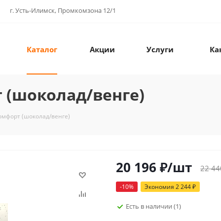
г. Усть-Илимск, Промкомзона 12/1
Каталог
Акции
Услуги
Ка
 (шоколад/венге)
омфорт (шоколад/венге)
20 196
₽
/шт
22 44
-
10
%
Экономия
2 244
₽
Есть в наличии
(1)