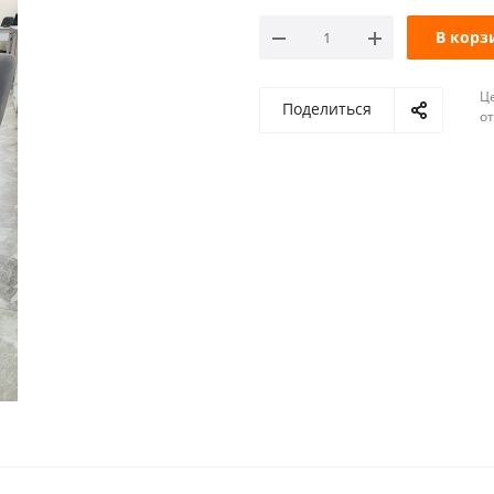
В корз
Ц
Поделиться
о