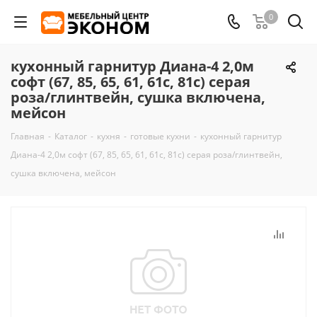
0
кухонный гарнитур Диана-4 2,0м
софт (67, 85, 65, 61, 61с, 81с) серая
роза/глинтвейн, сушка включена,
мейсон
Главная
-
Каталог
-
кухня
-
готовые кухни
-
кухонный гарнитур
Диана-4 2,0м софт (67, 85, 65, 61, 61с, 81с) серая роза/глинтвейн,
сушка включена, мейсон