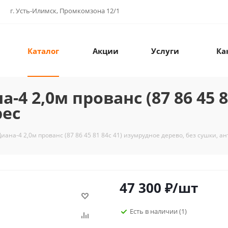
г. Усть-Илимск, Промкомзона 12/1
Каталог
Акции
Услуги
Ка
4 2,0м прованс (87 86 45 8
рес
иана-4 2,0м прованс (87 86 45 81 84с 41) изумрудное дерево, без сушки, ан
47 300
₽
/шт
Есть в наличии
(1)