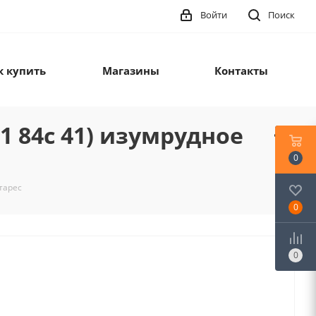
Войти
Поиск
к купить
Магазины
Контакты
1 84с 41) изумрудное
0
тарес
0
0