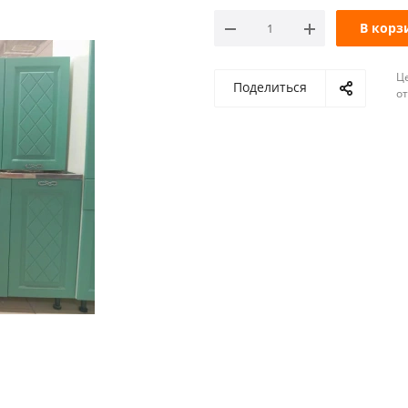
В корз
Ц
Поделиться
о