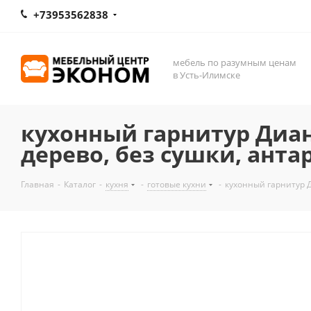
+73953562838
мебель по разумным ценам
в Усть-Илимске
кухонный гарнитур Диана-
дерево, без сушки, анта
Главная
-
Каталог
-
кухня
-
готовые кухни
-
кухонный гарнитур Д